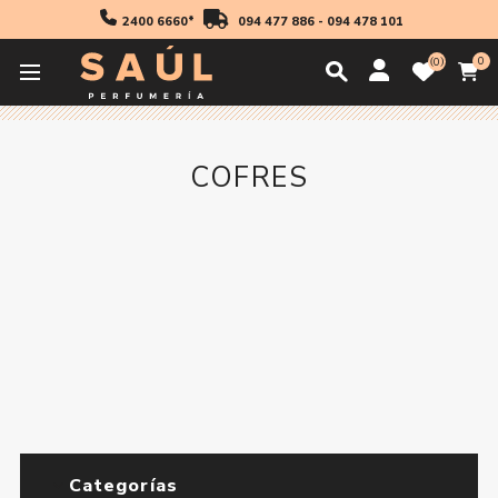
2400 6660*
094 477 886
-
094 478 101
0
0
Inicio
Cofres
COFRES
Categorías