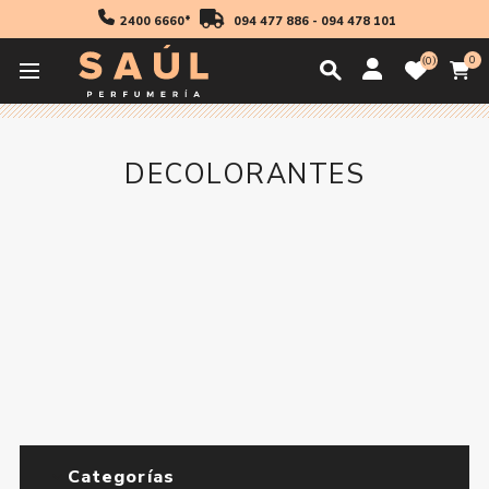
2400 6660*
094 477 886
-
094 478 101
0
0
Inicio
Decolorantes
DECOLORANTES
Categorías