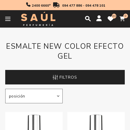
2400 6660*
094 477 886
-
094 478 101
0
0
Inicio
Esmalte New Color Efecto Gel
ESMALTE NEW COLOR EFECTO
GEL
FILTROS