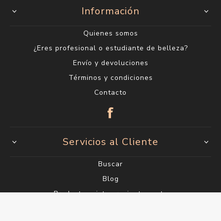
Sarandí 612
2915 1202*
Lunes a Viernes de 10:00 a 18:00 h. Sábados de
10:00 a 14:00 h.
info@saul.com.uy
Información
Quienes somos
¿Eres profesional o estudiante de belleza?
Envío y devoluciones
Términos y condiciones
Contacto