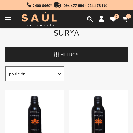
2400 6660*
094 477 886
-
094 478 101
0
0
SURYA
FILTROS