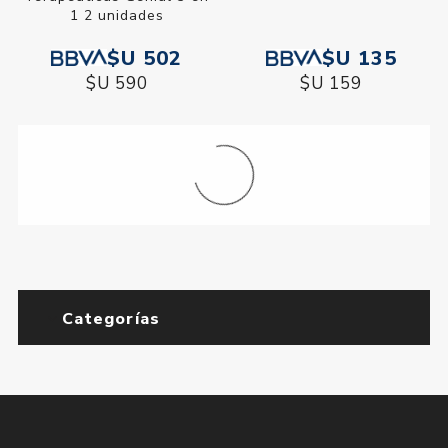
1 2 unidades
$U 502
$U 135
$U 590
$U 159
Extractor de Leche de
Extractor de Leche Genial
Silicona Genial
$U 538
$U 339
$U 633
$U 399
Formador de Pezon Genial
Juego de Plato y Cuchara
para Bebe Genial
$U 162
$U 202
$U 190
$U 238