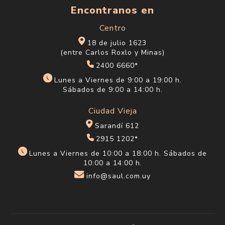
Kit de Cuidado para Bebe
Limas de Uñas Curvas
Genial
para Bebe Genial 3
unidades
$U 349
$U 114
$U 410
$U 134
Categorías