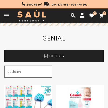
2400 6660*
094 477 886
-
094 478 101
0
0
Inicio
Genial
GENIAL
FILTROS