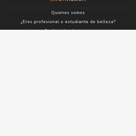
Quienes somos
¿Eres profesional o estudiante de belleza?
Envío y devoluciones
Términos y condiciones
Contacto
Servicios al Cliente
Buscar
Blog
Productos vistos recientemente
Lo nuevo
Mi cuenta