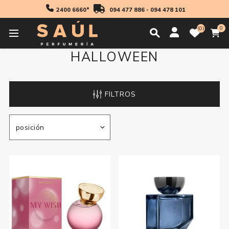
2400 6660*
094 477 886
-
094 478 101
0
0
HALLOWEEN
FILTROS