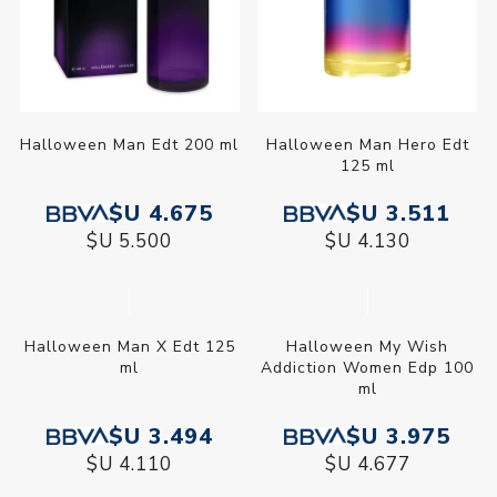
Halloween Man Edt 200 ml
Halloween Man Hero Edt
125 ml
$U 4.675
$U 3.511
$U 5.500
$U 4.130
Halloween Man X Edt 125
Halloween My Wish
ml
Addiction Women Edp 100
ml
$U 3.494
$U 3.975
$U 4.110
$U 4.677