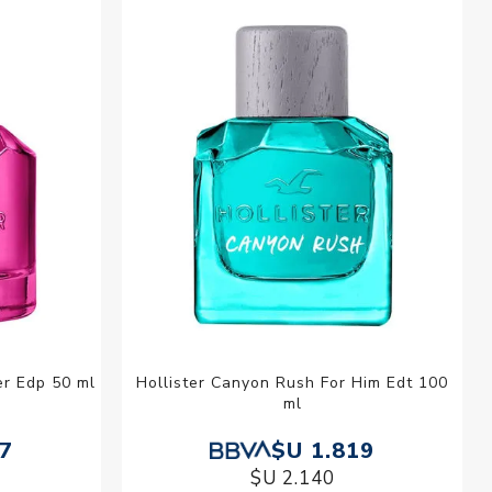
esorios para
metica
er Edp 50 ml
Hollister Canyon Rush For Him Edt 100
ml
37
$U 1.819
$U 2.140