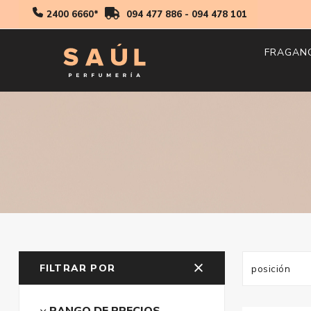
2400 6660*
094 477 886
-
094 478 101
FRAGAN
Hombr
Mujer
Niños
FILTRAR POR