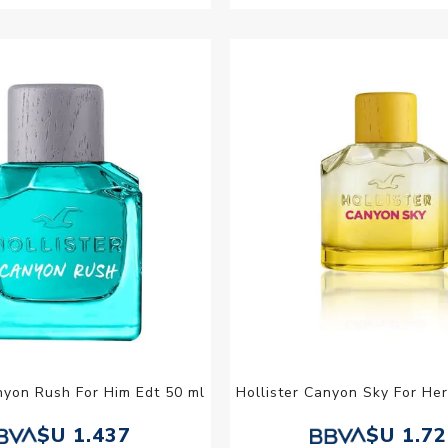
nyon Rush For Him Edt 50 ml
Hollister Canyon Sky For He
$U 1.437
$U 1.7