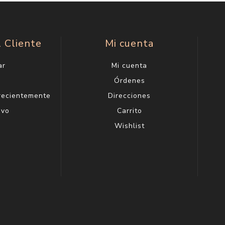
l Cliente
Mi cuenta
ar
Mi cuenta
g
Órdenes
 recientemente
Direcciones
evo
Carrito
Wishlist