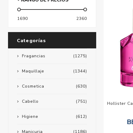
RANGO DE PRECIOS
1690
2360
Categorías
Fragancias
(1275)
Maquillaje
(1344)
Cosmetica
(630)
Cabello
(751)
Hollister C
Higiene
(612)
Manicuria
(1186)