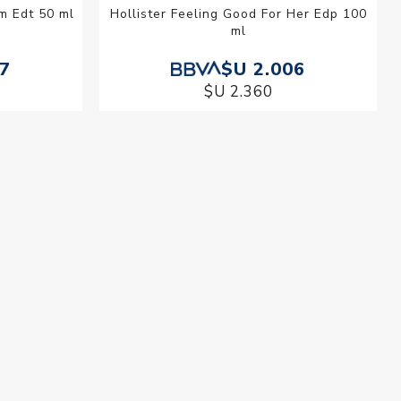
im Edt 50 ml
Hollister Feeling Good For Her Edp 100
ml
37
$U 2.006
$U 2.360