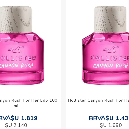
Acc
Cos
anyon Rush For Her Edp 100
Hollister Canyon Rush For H
ml
$U 1.819
$U 1.4
$U 2.140
$U 1.690