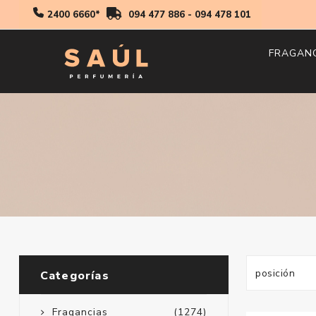
2400 6660*
094 477 886
-
094 478 101
FRAGAN
Hombr
Mujer
Niños
Categorías
Fragancias
(1274)