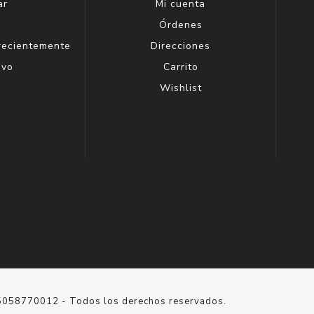
ar
Mi cuenta
g
Órdenes
 recientemente
Direcciones
evo
Carrito
Wishlist
15058770012 - Todos los derechos reservados.