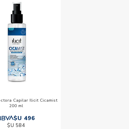
Acc
Cos
tora Capilar Ilicit Cicamist
200 ml
$U 496
$U 584