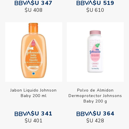
$U 347
$U 519
$U 408
$U 610
Jabon Liquido Johnson
Polvo de Almidon
Baby 200 ml
Dermoprotector Johnsons
Baby 200 g
$U 341
$U 364
$U 401
$U 428