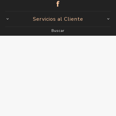
Servicios al Cliente
Buscar
Blog
Productos vistos recientemente
Lo nuevo
Mi cuenta
Mi cuenta
Órdenes
Direcciones
Carrito
Wishlist