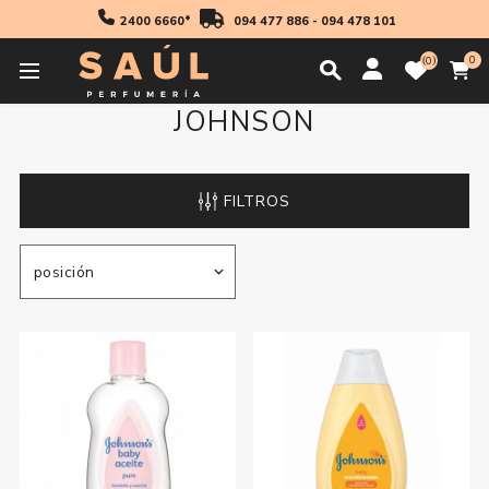
2400 6660*
094 477 886
-
094 478 101
0
0
JOHNSON
FILTROS