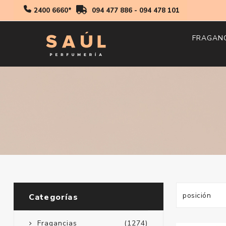
2400 6660*
094 477 886
-
094 478 101
FRAGAN
Hombr
Mujer
Niños
Categorías
Fragancias
(1274)