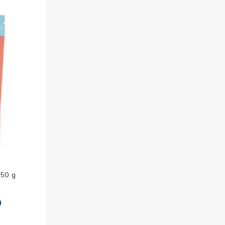
esorios para
metica
250 g
0