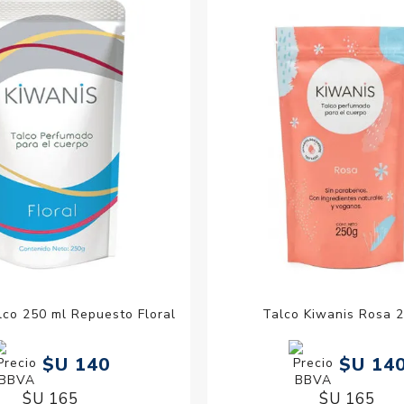
Acc
Cos
lco 250 ml Repuesto Floral
Talco Kiwanis Rosa 
$U 140
$U 14
$U 165
$U 165