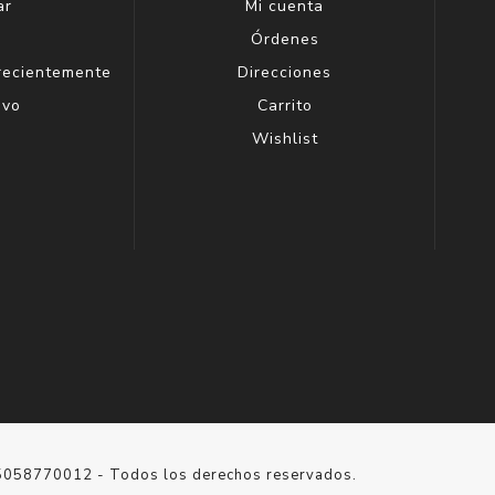
ar
Mi cuenta
g
Órdenes
 recientemente
Direcciones
evo
Carrito
Wishlist
15058770012 - Todos los derechos reservados.