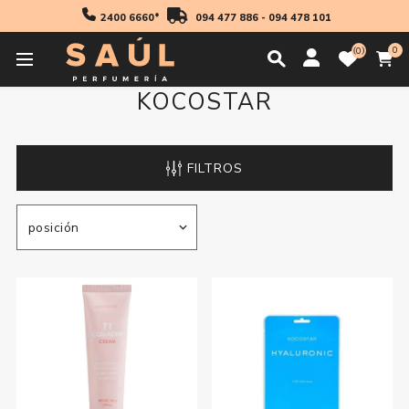
2400 6660*
094 477 886
-
094 478 101
0
0
KOCOSTAR
FILTROS