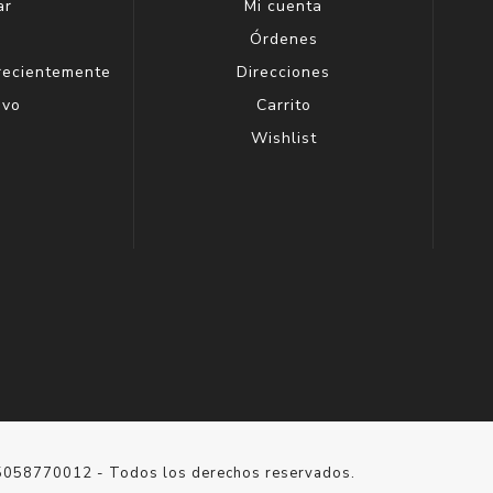
ar
Mi cuenta
g
Órdenes
 recientemente
Direcciones
evo
Carrito
Wishlist
15058770012 - Todos los derechos reservados.