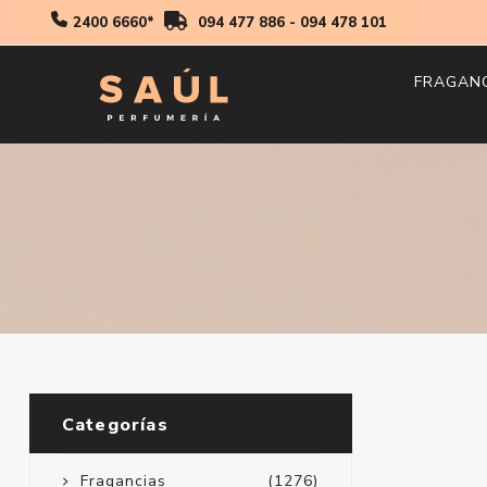
2400 6660*
094 477 886
-
094 478 101
FRAGAN
Hombr
Mujer
Niños
Categorías
Fragancias
(1276)