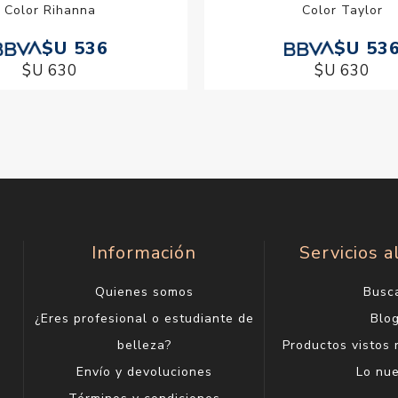
Color Rihanna
Color Taylor
$U 536
$U 53
$U 630
$U 630
Información
Servicios a
Quienes somos
Busc
¿Eres profesional o estudiante de
Blo
belleza?
Productos vistos
Envío y devoluciones
Lo nu