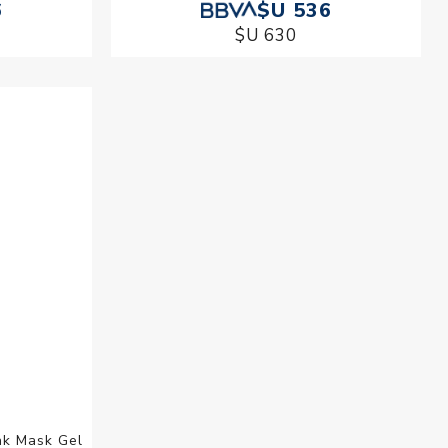
6
$U 536
$U 630
nk Mask Gel