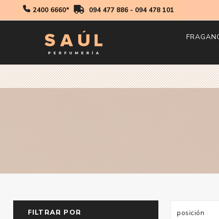
2400 6660*
094 477 886
-
094 478 101
FRAGAN
Hombr
Mujer
Niños
FILTRAR POR