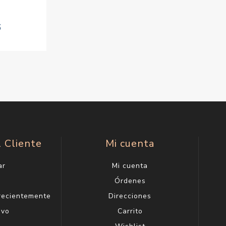
6
l Cliente
Mi cuenta
ar
Mi cuenta
g
Órdenes
 recientemente
Direcciones
evo
Carrito