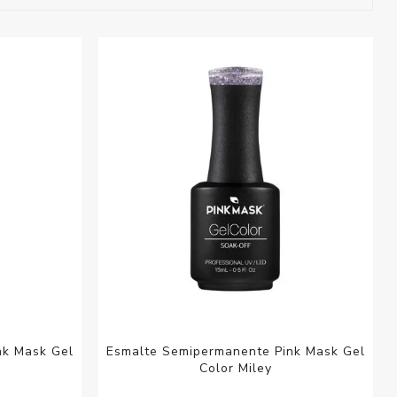
esorios para
metica
nk Mask Gel
Esmalte Semipermanente Pink Mask Gel
Color Miley