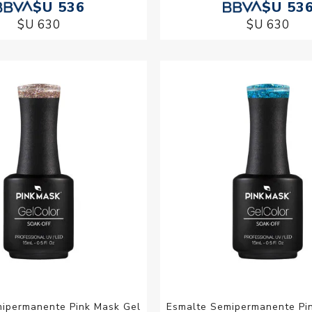
$U 536
$U 53
$U 630
$U 630
ipermanente Pink Mask Gel
Esmalte Semipermanente Pi