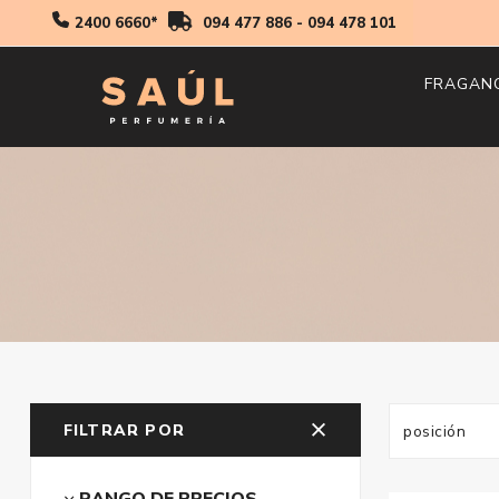
2400 6660*
094 477 886
-
094 478 101
FRAGAN
Hombr
Mujer
Niños
FILTRAR POR