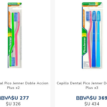
Acc
Cos
al Pico Jenner Doble Accion
Cepillo Dental Pico Jenner 
Plus x2
Plus x3
$U 277
$U 36
$U 326
$U 434