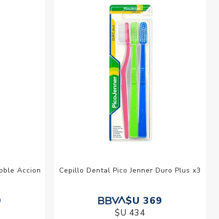
esorios para
metica
Doble Accion
Cepillo Dental Pico Jenner Duro Plus x3
9
$U 369
$U 434