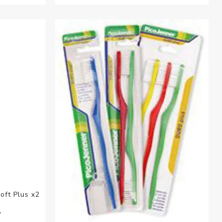
oft Plus x2
7