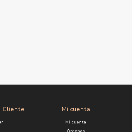
l Cliente
Mi cuenta
ar
Mi cuenta
g
Órdenes