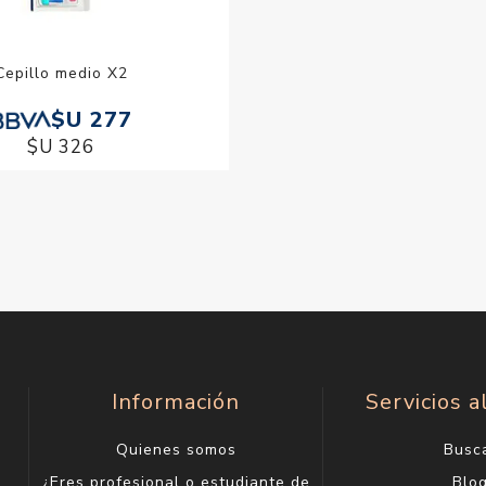
Cepillo medio X2
$U 277
$U 326
Información
Servicios a
Quienes somos
Busc
¿Eres profesional o estudiante de
Blo