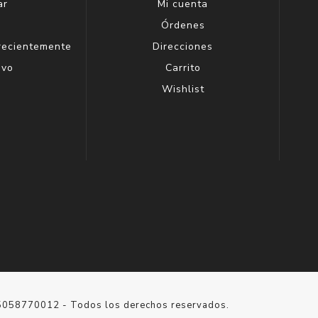
ar
Mi cuenta
g
Órdenes
 recientemente
Direcciones
evo
Carrito
Wishlist
15058770012 - Todos los derechos reservados.