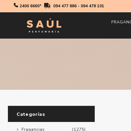
2400 6660*
094 477 886
-
094 478 101
FRAGAN
Hombr
Mujer
Niños
Categorías
Fragancias
(1275)