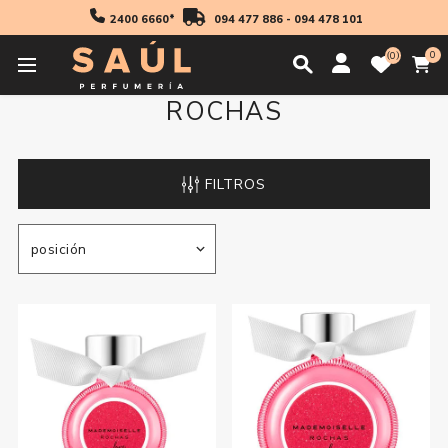
2400 6660*
094 477 886
-
094 478 101
0
0
ROCHAS
FILTROS