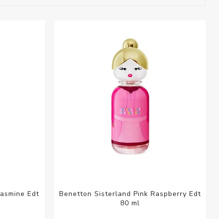
esorios para
metica
Jasmine Edt
Benetton Sisterland Pink Raspberry Edt
80 ml