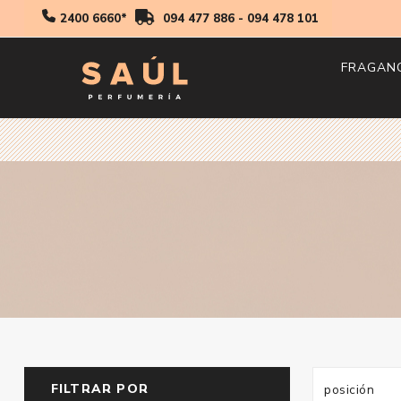
2400 6660*
094 477 886
-
094 478 101
FRAGAN
Hombr
Mujer
Niños
FILTRAR POR