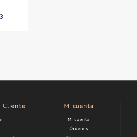
33
l Cliente
Mi cuenta
ar
Mi cuenta
g
Órdenes