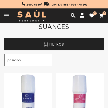
2400 6660*
094 477 886
-
094 478 101
0
0
SUANCES
FILTROS