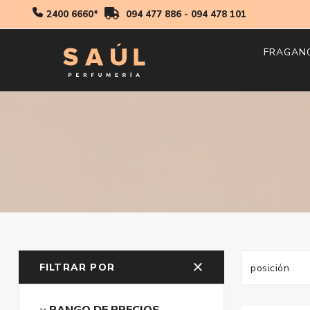
2400 6660*
094 477 886
-
094 478 101
FRAGAN
Hombr
Mujer
Niños
FILTRAR POR