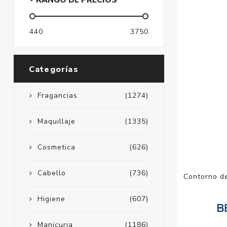
RANGO DE PRECIOS
440
3750
Categorías
Fragancias
(1274)
Maquillaje
(1335)
Cosmetica
(626)
Cabello
(736)
Contorno de
Higiene
(607)
Manicuria
(1186)