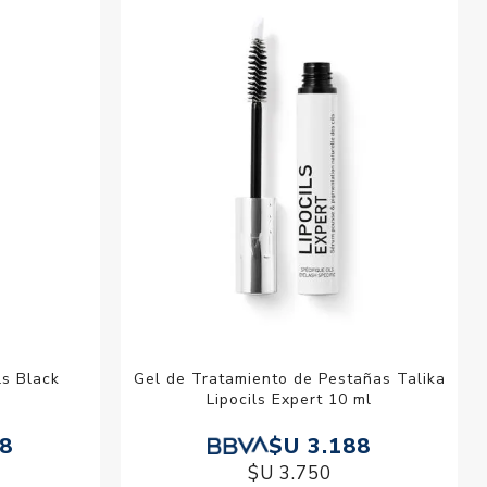
esorios para
metica
ls Black
Gel de Tratamiento de Pestañas Talika
Lipocils Expert 10 ml
28
$U 3.188
$U 3.750