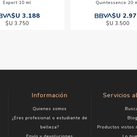
Expert 10 ml
Quintessence 20 
$U 3.188
$U 2.9
$U 3.750
$U 3.500
Información
Servicios a
Quienes somos
Busc
¿Eres profesional o estudiante de
Blo
belleza?
Productos vistos
Envío y devoluciones
Lo nu