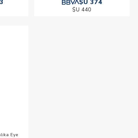
13
$U 374
$U 440
lika Eye