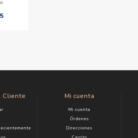
ml
75
l Cliente
Mi cuenta
ar
Mi cuenta
g
Órdenes
 recientemente
Direcciones
evo
Carrito