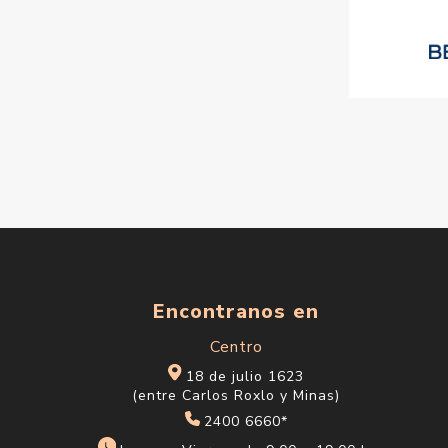
Encontranos en
Centro
18 de julio 1623
(entre Carlos Roxlo y Minas)
2400 6660*