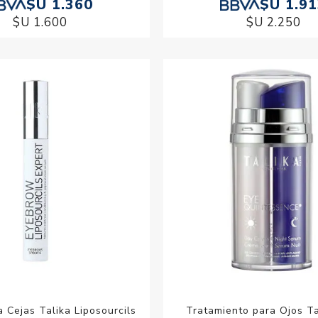
$U 1.360
$U 1.9
$U 1.600
$U 2.250
 Cejas Talika Liposourcils
Tratamiento para Ojos Ta