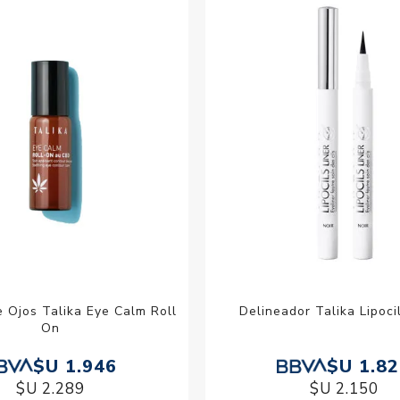
Acc
Cos
 Ojos Talika Eye Calm Roll
Delineador Talika Lipoci
On
$U 1.946
$U 1.8
$U 2.289
$U 2.150