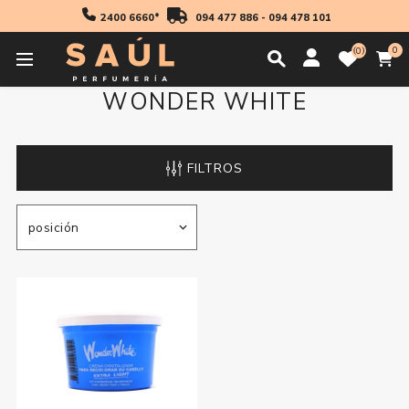
2400 6660*
094 477 886
-
094 478 101
0
0
WONDER WHITE
FILTROS