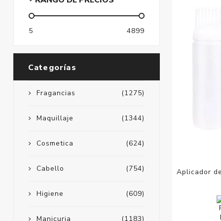
RANGO DE PRECIOS
5
4899
Categorías
Fragancias
(1275)
Maquillaje
(1344)
Cosmetica
(624)
Cabello
(754)
Aplicador d
Higiene
(609)
Manicuria
(1183)