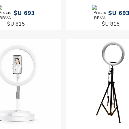
$U 693
$U 69
$U 815
$U 815