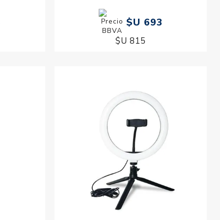
3
$U 693
$U 815