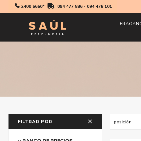
2400 6660*
094 477 886
-
094 478 101
FRAGAN
Hombr
Mujer
Niños
FILTRAR POR