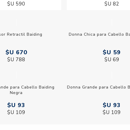
illo Facial Electrico
Cubre Pezón Adhesivo Co
$U 502
$U 70
$U 590
$U 82
Donna Chica para Cabello Ba