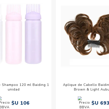
Acc
Cos
e Shampoo 120 ml Baiding 1
Aplique de Cabello Baidi
unidad
Brown & Light Aub
$U 106
$U 69