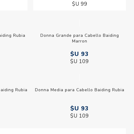
lor Beige
Dedil para Limpieza de Rostro Baiding
$U 84
$U 99
iding Rubia
Donna Grande para Cabello Baiding
Marron