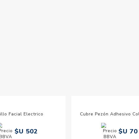
e Cabello Corto sin Base
Cabeza de Practica Baiding
$U 2.043
$U 1.5
$U 2.403
$U 1.846