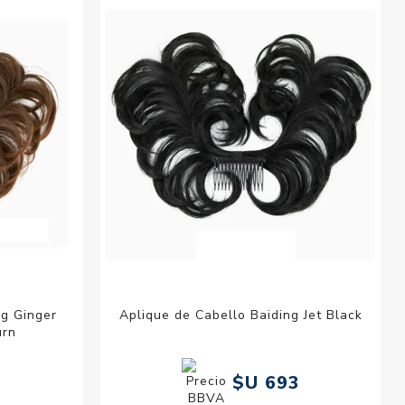
esorios para
metica
ng Ginger
Aplique de Cabello Baiding Jet Black
urn
3
$U 693