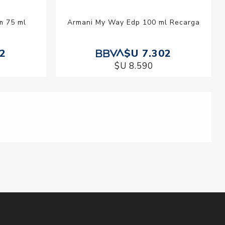
m 75 ml
Armani My Way Edp 100 ml Recarga
42
$U 7.302
$U 8.590
Armani My Way Edp 90 ml
$U 9.172
$U 10.790