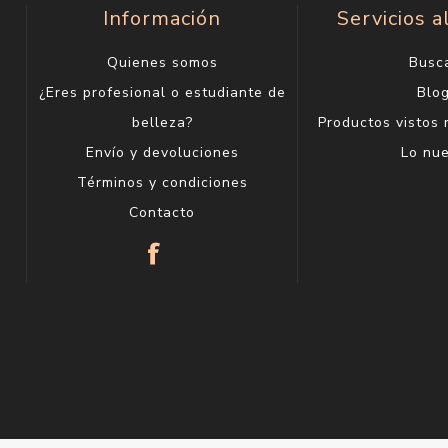
ni My Way Edp 30 ml
Armani My Way Edp 5
$U 4.586
$U 7.0
$U 5.395
$U 8.300
My Way Floral Edp 30 ml
Armani My Way Floral E
$U 3.917
$U 6.0
$U 4.608
$U 7.099