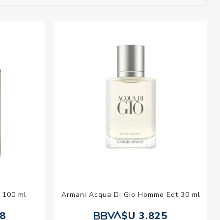
esorios para
metica
 100 ml
Armani Acqua Di Gio Homme Edt 30 ml
68
$U 3.825