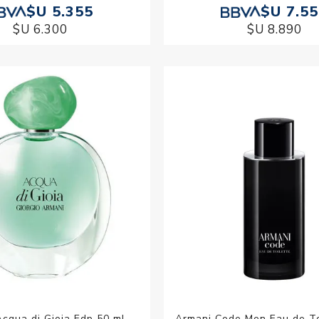
$U 5.355
$U 7.5
$U 6.300
$U 8.890
cqua di Gioia Edp 50 ml
Armani Code Men Eau de To