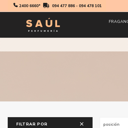
2400 6660*
094 477 886
-
094 478 101
FRAGAN
Hombr
Mujer
Niños
FILTRAR POR