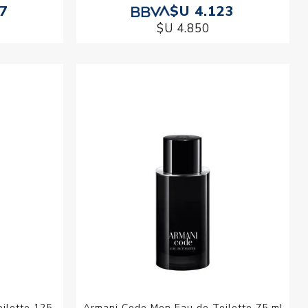
57
$U 4.123
$U 4.850
ilette 125
Armani Code Men Eau de Toilette 75 ml