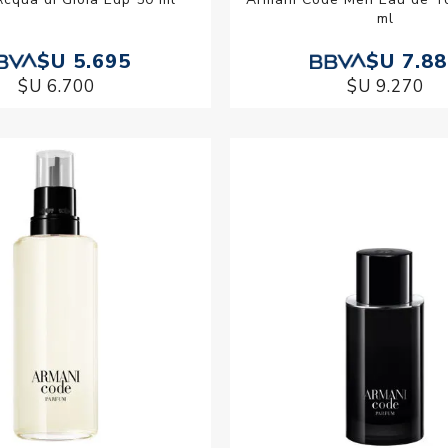
ml
$U 5.695
$U 7.8
$U 6.700
$U 9.270