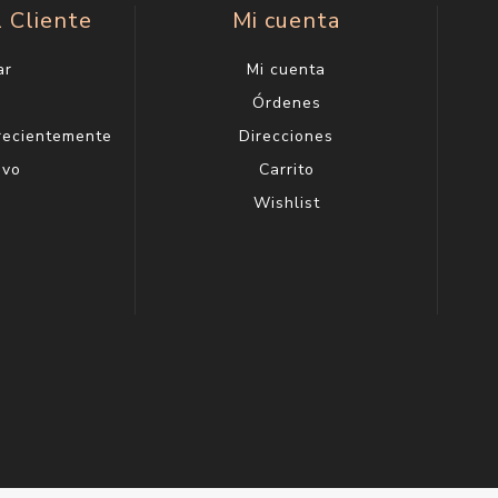
0 ml
55
dp 50 ml
Armani My Way Nectar Edp 30 ml
34
$U 4.586
$U 5.395